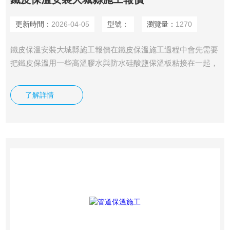
更新時間：
2026-04-05
型號：
瀏覽量：
1270
鐵皮保溫安裝大城縣施工報價在鐵皮保溫施工過程中會先需要
把鐵皮保溫用一些高溫膠水與防水硅酸鹽保溫板粘接在一起，
然后把一些縫隙處用保溫泥進行密封，然后包裹上玻纖布，涂
刷一些防水涂料，把相應的薄鋁板安裝好，這是鐵皮保溫施工
了解詳情
工藝的*步。