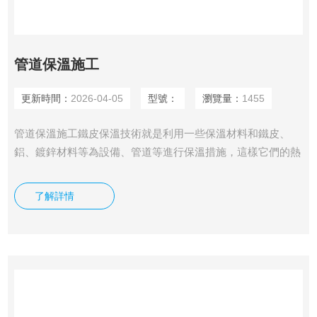
管道保溫施工
更新時間：
2026-04-05
型號：
瀏覽量：
1455
管道保溫施工鐵皮保溫技術就是利用一些保溫材料和鐵皮、
鋁、鍍鋅材料等為設備、管道等進行保溫措施，這樣它們的熱
量就不會或者減少向外散失。此外，在外界溫度較低時，低溫
有時會影響設備和管道的正常工作，比如低溫會凍裂管道，所
了解詳情
以也需鐵皮保溫技術來保護它們，使其在低溫環(huán)境下也
可以正常工作和發(fā)揮作用