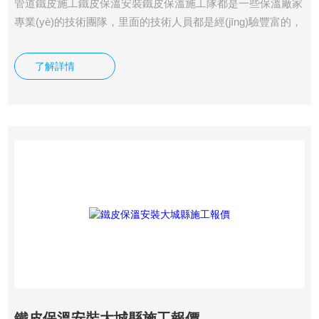
管道鐵皮施工鐵皮保溫安裝鐵皮保溫施工隊都是一些保溫廠家
專業(yè)的技術團隊，里面的技術人員都是經(jīng)驗豐富的，
無論是設備保溫還是管道保溫，使用鐵皮保溫技術都是能夠獲
得良好的保溫效果的，下面我們先來了解下鐵皮保溫施工工藝
了解詳情
吧。
鐵皮保溫安裝大城縣施工報價