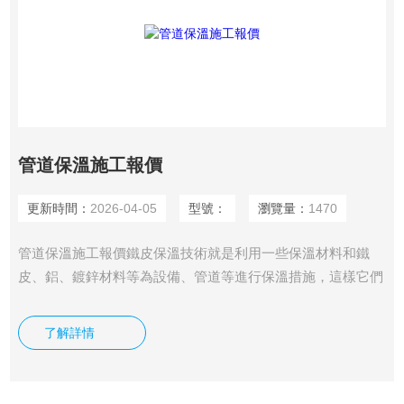
管道保溫施工報價
更新時間：
2026-04-05
型號：
瀏覽量：
1470
管道保溫施工報價鐵皮保溫技術就是利用一些保溫材料和鐵
皮、鋁、鍍鋅材料等為設備、管道等進行保溫措施，這樣它們
的熱量就不會或者減少向外散失。此外，在外界溫度較低時，
低溫有時會影響設備和管道的正常工作，比如低溫會凍裂管
了解詳情
道，所以也需鐵皮保溫技術來保護它們，使其在低溫環(huán)
境下也可以正常工作和發(fā)揮作用