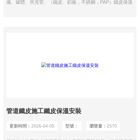
備、罐體、夾克管、（鐵皮、鋁板，不銹鋼，PAP）鐵皮保溫
施工、中央空調風道及各種管道保溫、聚胺酯現(xiàn)場發(fā)
泡、氰聚塑（黃夾克）保溫、鋼套鋼工程、冷庫、樓頂?shù)
染郯分瑖娡砍薪邮┕ぁ?/div>
了解詳情
管道鐵皮施工鐵皮保溫安裝
更新時間：
2026-04-05
型號：
瀏覽量：
2570