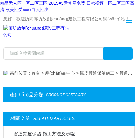
精品无人区一区二区三区,2015AV天堂网免费,日韩视频一区二区三区高
清,欧美性受xxxx白人性爽
您好！歡迎訪問廊坊啟創(chuàng)建設工程有限公司網(wǎng)站！
當前位置：
首頁
>
產(chǎn)品中心
>
鐵皮管道保溫施工
> 管道保溫安裝
產(chǎn)品分類
PRODUCT CATEGORY
相關文章
RELATED ARTICLES
管道鋁皮保溫 施工方法及步驟