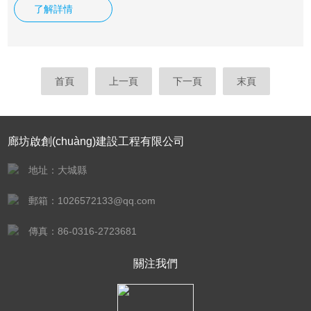
油、電力、冶金、紡織、國防、交通運輸?shù)刃袠I(yè)，是
了解詳情
管道貯罐、鍋爐、煙道、熱交換器、風機、車船等工業(yè)設
備隔熱、隔聲的理想材料?！恫讳P鋼板保溫》《不銹鋼板管道
保溫》《不銹鋼板罐體保溫》《不銹鋼板反應釜保溫》
首頁
上一頁
下一頁
末頁
廊坊啟創(chuàng)建設工程有限公司
地址：大城縣
郵箱：1026572133@qq.com
傳真：86-0316-2723681
關注我們