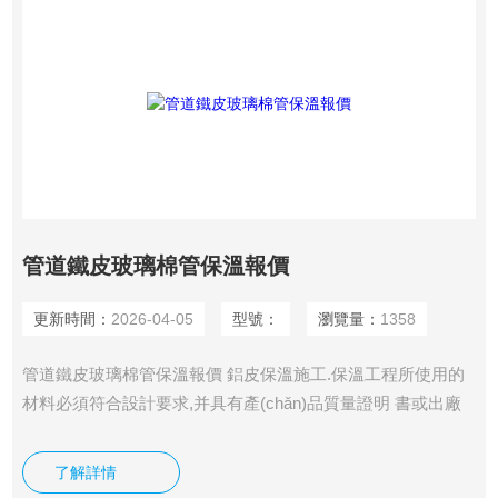
管道鐵皮玻璃棉管保溫報價
更新時間：
2026-04-05
型號：
瀏覽量：
1358
管道鐵皮玻璃棉管保溫報價 鋁皮保溫施工.保溫工程所使用的
材料必須符合設計要求,并具有產(chǎn)品質量證明 書或出廠
合格證,其內容包括:生產(chǎn)廠名稱、產(chǎn)品名稱、生產
(chǎn)日期及編號、產(chǎn)品規(guī)格、等級、性能數(shù)
了解詳情
據(jù)及測定時間。