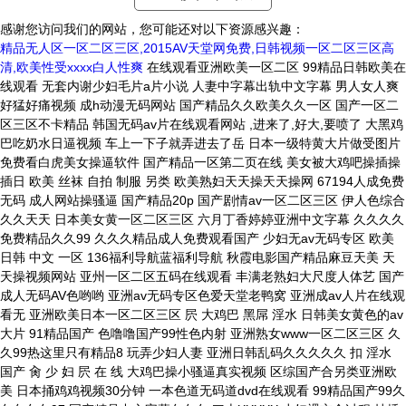
感谢您访问我们的网站，您可能还对以下资源感兴趣：
精品无人区一区二区三区,2015AV天堂网免费,日韩视频一区二区三区高
清,欧美性受xxxx白人性爽
在线观看亚洲欧美一区二区 99精品日韩欧美在线观看 无套内谢少妇毛片a片小说 人妻中字幕出轨中文字幕 男人女人爽好猛好痛视频 成h动漫无码网站 国产精品久久欧美久久一区 国产一区二区三区不卡精品 韩国无码av片在线观看网站 ,进来了,好大,要喷了 大黑鸡巴吃奶水日逼视频 车上一下子就弄进去了岳 日本一级特黄大片做受图片 免费看白虎美女操逼软件 国产精品一区第二页在线 美女被大鸡吧操插操插日 欧美 丝袜 自拍 制服 另类 欧美熟妇天天操天天操网 67194人成免费无码 成人网站操骚逼 国产精品20p 国产剧情av一区二区三区 伊人色综合久久天天 日本美女黄一区二区三区 六月丁香婷婷亚洲中文字幕 久久久久免费精品久久99 久久久精品成人免费观看国产 少妇无av无码专区 欧美 日韩 中文 一区 136福利导航蓝福利导航 秋霞电影国产精品麻豆天美 天天操视频网站 亚州一区二区五码在线观看 丰满老熟妇大尺度人体艺 国产成人无码AV色哟哟 亚洲av无码专区色爱天堂老鸭窝 亚洲成av人片在线观看无 亚洲欧美日本一区二区三区 屄 大鸡巴 黑屌 淫水 日韩美女黄色的av大片 91精品国产 色噜噜国产99性色内射 亚洲熟女www一区二区三区 久久99热这里只有精品8 玩弄少妇人妻 亚洲日韩乱码久久久久久 扣 淫水 国产 肏 少 妇 屄 在 线 大鸡巴操小骚逼真实视频 区综国产合另类亚洲欧美 日本捅鸡鸡视频30分钟 一本色道无码道dvd在线观看 99精品国产99久久久久久97 国产精品中文字幕久久久 曰本XXXXX 少妇裸交全过程 抽插受不了视频 日韩电影在线观看中文字幕 色综合久久精品 干淫荡小骚视频 永久免费A片无限观看软件 欧美日韩一卡二卡三乱码 欧美最猛性xxxx 精品国产乱码一区二区三区 色综合视频一区二区观看 国产xxx农村乱另类 男人艹女的阴道免费视频 曰本女人与狗牲ZOZO 欧美精品不卡一区二区三区 苍井空浴缸大战猛男120分钟 操逼动画无马赛克色费看 久久亚洲一区二区三区四区五区 亚洲精品二三区伊人久久 www啊啊啊哦哦哦成人 午夜男女爽爽爽免费播放 久久久精品三级 黑人巨茎大战中国美女 ,进来了,好大,要喷了 韩国精品一区二区三区无码视频 日韩亚洲天堂限制级电影 无遮18禁羞羞视频免费动漫 a级片久久精品免费电影 欧美 日韩 另类 中文 色888日韩自偷自拍美女 一级片在国产线免费播放 日本暖暖午夜成人影视网 亚洲精品三区 鸡吧好大操闺蜜免费视频 黄污污免费看网站免费看 aⅴ亚洲2021天堂网 日本三级短视频 亚洲第九十九页在线另类 久久精品国产72国产精 久久亚洲国际午夜精品理论 午夜精品久久久久久久福利 婷婷丁香日韩在线中文字幕 国产午夜福利视频在线观看 成人精品老熟女一区二区 屁眼大鸡巴视频 男女高h视频舔骚逼图片 操逼逼逼逼逼逼逼逼逼逼 jk白丝高中小仙女自慰 日韩 中文字幕 欧美精品 在线一区二区 中文字幕 大鸡吧操视b频在线观看 狠狠色综合网站久久久久久久 国产欧美一区二区三精品 少妇和邻居做不戴套视频 制服丝袜中文字幕在线 成人眼睛发黄是什么原因 亚洲av人在线观看网址 一个色综合亚洲更新最快 精品熟女碰碰人人a久久 小蝌蚪入口一二三四高清 亚洲精品9国产 99久久国产综合精品二区 人妻夜夜添夜夜无码av茄子视频 国产国语老龄妇女a片 免费男女黑网站 午夜精品久久久内射近拍高清 极品美女包臀裙自慰喷水 亚洲欧美一区二区 在线 人人看片人人看特色大片 偷拍美女在厕所尿尿视频 嫩骚穴咪咪视频 亚洲色图综合网站在线观看 香蕉视频成人网在线观看 日韩精品亚洲专区在线电影 区二区三区在线观看视频 被侵犯人妻中文字幕有码 涩涩视频www88AV 欧美日韩v在线观看不卡 顶开 肿胀 呻吟声粗喘 午夜精品久久久久久毛片 生活中的玛丽拉经典k8 1000部精品久久久久久 吃鸡巴操逼大乳不停欧美 9人人妻人人澡人人爽久久 日韩av无码一区二区三区不卡 性爱视频久久久 大美黄色伦理片在线观看 一区二区三区欧美一级爽 老师穿丝袜让我干逼视频 天天爽夜爽免费精品视频 日韩 欧美 亚洲 高清 玖玖玖精品一区二区三区 国产欧美一区二区三区婷 五十路六十路二十四小时 精品久久久久久无码人妻 久久久久久久久久久网站 国内吃瓜爆料黑料网曝门 中文字幕无码无码专区 成h视频在线观看 久久av不卡一区二区三区 国产欧美一区二区精品久 国产老妓女野外视频在线 91人妻人人爽人人澡精品 亚洲乱码中文字幕在线观看 高清一区二区 在线播放 午夜福利视频合1000 美女扒开小穴被男人狂捅 无码专区高潮喷吹 欧美精品一国产成人综合 国产挤奶水主播在线播放 亚洲b2b网站 白丝袜足j丝袜在线观看 波多野结衣无码高潮喷水 哪些网站看黄色性爱视频 开心激情四房播播五月天 黄片123在线视频看看 AV无码国产在线看网站 小嫩屄好痒啊 嗯呐视频 欧洲亚洲日韩性无码专区 欧美肥老大BBwBBW 偷拍美女在厕所尿尿视频 天天综合亚洲色在线精品 欧美一区二区三区视视频 国产美女精品久久久小说 久久色综合一区二区三区 中国男人日女人的麻毴? 大鸡吧真人艹逼美国网站 欧美人精品xo 亚洲视频第二页 国产午夜福利不卡片在线 日韩男女操实插 无码区a∨视频 国产一区二区区在线观看 国产精品国产三级国产三不 久久人人做人人妻人人玩 久久国产亚洲一区精品露脸 中文无码小电影 女主播av在线一区二区 中文无码小电影 国产chinasex对白videos麻豆 欧美性生活日本少妇人妻 国产在线色视频 尿色发红是什么原因引起的 91精品国产日韩欧美综合 av无码岛国免费动作片 久久亚av成人无码网站 久久人妻无码一区二区 免费观看日b视频的网站 77色视频在线 男男插菊花网站在线观看 老女人黄色操大骚逼录像 农场主的女儿们 经典k8 日韩国产精品欧美一区灰 日韩精品一区二区三区少妇 光棍影院一区二区三区四 久久亚洲一区二区三区四区五区 欧美男男交配青苹果视频 久久精品国产99国产精品导航 女同一区二区三区不卡免费 国产精品一区二区大白腿 美女裸身被操逼 97精品免费视频国产专区 他把舌头伸进我两腿之间 女人夜夜春高潮爽A∨片 caoporm在线视频 我要看男女日逼 另类小说 校园春色 亚洲 少妇高潮惨叫欧美肥佬太 久久综合伊人77777 777米奇在线视频无码 肏屄免费看网站 精品无码国产一区二区舔 扒开老师双腿猛操gif 亚洲人成网999久久久综合 黄色三级av在线免费播放 国产欧美日韩各类一区二区 中文字字幕在线中文人妖 东北女人操逼视频一级片 女生的机巴插手 无码囯产精品一区二区免 日本最新免费不卡视频一区 爱情岛成人AV永久入口 欧美片在线观看一区二区 美腿丝袜视频 日b真爽视频 迅雷下载 小日本男女爱爱下面视频 手机看片免费的1024 69成人免费视频无码专区 久久国产亚洲精品夜夜夜 人妻av社区网 警察受呻吟双腿大开bl男男 人妻丰满熟妇av无码区不卡 国产精品农村妇女α片在 国产精彩视频一区二区三区 日本三级韩国三级欧美三级 帅哥大鸡巴网站 欧美操操逼视频 COS色妞视频一级毛片 山村爆操偷偷操91av heyzo一本久久综合 免费又爽又大又高潮视频 国产乱aⅴ一区二区三区 欧美浓毛大泬老妇热乱爱 91老司机精品在线播放 明星黄色视频搞B全免费 欧美成人精品videos 国产精品一区第二页在线 狠狠大日本亚洲香蕉亚洲 久久亚洲中文av区二区 肉体裸交137大胆摄影 久久久久久久久福利精品 另类重口特殊av无码 這裏匯聚了亚洲中文字幕 国产区在线观看成人精品 视色av毛片一区二区三区 苍井空性爱成人免费视频 欧美日韩一级片免费观看 北野のぞみ496在线精品 办公室浪荡女秘在线观看 俄罗斯美女射精 99日精品视频在线观看 国产无遮挡免费视频免费 爱情岛成人AV永久入口 99九九热只有国产精品 丰满人妻熟妇乱又精品视 久久精品国产72国产精 九九热这里只有精品18 美女操逼吃鸡吧 日韩美女av在线一区二区 暴操小骚逼视频 丰满老熟妇大尺度人体艺 大陆极品美女深夜操操操 健身房私教C弄了好几次 少妇乱子伦精品无码专区 亚洲妇女无套内射精 男人插女人B的真人视频 久久这里只有精品视频69 国产v精品欧美精品v日韩 久久99精品久久只有精品 久久久久亚洲精品国产粉嫩 五月婷婷之五月综合基地 男生鸡鸡痛女生鸡鸡网站 好想大鸡吧日哦镭射视频 中国露脸少妇av一区二区 中日韩美女操逼视频黄色 九九久久精品国产免费看 鲁大师影院一区二区三区 中文字幕免费国产一二区 逼逼逼逼啊啊嗯嗯啊视频 大黑逼电影网站 国产黄色强势奸 国产精品啪啪啪 亚洲精品国产精品粉嫩av 和翁公的欢爱 成人网站色情WWW免费 国产精品女人精品天天久久 国产在线精品一区二区 精品综合国产一二三区码码 特级大a片免费播放 九九久久精品国产免费看 日韩欧美中文字幕加勒比 男人日女人网页 韩国情爱电影善良的嫂子 亚洲第一色骚骚骚骚骚骚 人妻中出精品久久久一区二 久久AAA级毛片免费看 阴茎插阴道免费视频网站 亚洲AV成人无码网站… 日韩欧美啊啊啊在线观看 无gogo大胆啪啪艺术免费 欧美后入式黄片 亚av一综av一区 诱人的邻居人妻中文字幕 无码国产精品久久一区免费 黑人大吊啪啪啪 婷婷伊人久久久一区二区 肉丝肉足丝袜人妻在线无码 欧美亚洲三级片 日本片在线看的免费中文 欧美成人www在线观着 欧美精品精精品免费视频 丝袜 亚洲 另类 欧美 变态 日本大片两个人免费观看 日韩欧美中文字幕国产电影 真人操浪货骚逼 日本成年人黄色三级网站 欧美日韩精品一区二区精品 国产欧美精品一 久久久精品中文字幕麻豆 网友自拍第一页 国内综合精品一区二区av 非洲女人操逼网 亚洲av人无码综合在线 亚洲日韩国产一区二区 国产高清特黄无遮挡大片 黄色免费射精看 一区二区三区久久精品婷 亚洲男人天堂 少妇全身裸体作爱果冻传 欧美 日韩 国产成人在线 a级毛片免费观看在线 青娱乐成人电影 我的鸡巴操美女屁股视频 男女啪啪120秒试看免费 色老久久精品selao 欧美肥婆BBXX操BB 婷婷亚洲国产小说区图片 黑人和中国熟女啪啪视频 日韩AV无码播放久久区 美女爱大屌网站 国产午夜精品一区理论片 私人情侣网络站 四十路の五十路熟女豊満 美女与坤吧操逼 黑丝骚逼女被操 骚逼骚逼骚逼逼 高潮18黄禁插 大白妇bbwbbw高潮 97资源在线视频免费看 国产成人精品免高潮在线观看 av在线免费观看青青草原 欧美一区二区三区不卡视频 无码人妻一区二区免费看 亚洲av少妇高潮24p 国产av麻豆精品第一页 美女胸又WWW又黄网站 女子被岔开嫩逼免费观看 午夜福利视频合集1000 粉嫩小缝口太窄了进不去 大鸡吧操小逼嗷嗷叫视频 国产曰批视频免费观看完 帮我搜索中美日韩乱国产 欧洲色综合天天在线影院 大屁股熟女一区二区三区 亚州国产精品无码久久久 国产成人亚洲综合91精品 女女唔啊啊啊啊奸淫视频 日韩无砖专区一中文字目 H高潮娇喘抽搐喷水网站 性感美女操逼免费黄视频 女人被操的黄色视频网站 欧洲色综合天天在线影院 校草被小混混下药扒衣服 亚洲av综合久久九九 日韩人妻无码精品一区二区三区 久久久久久精品一区国产 中国一级特黄剌激爽毛片 国产香蕉尹人在线视频你懂的 好紧……好黄的网站男男 天天日天天干天天操夜夜爽 草草福利视频在线免费观看 国模吧高清大胆女模摄影艺术 99精品视频在线观看免费 日本大片两个人免费观看 国产在线精品一区二区 欧美饥渴熟妇高潮喷水水 久久精品国产亚洲av蜜色 国产亚洲综合一区二区三区 国产乱真实伦一区二区三 视色av毛片一区二区三区 国内无遮码无码的免费av 亚洲日本1区2区3区4区 极品人妻少妇av免费久久 无套内谢少妇毛片免看看 日本乱偷人妻中文字幕在线 精品久久久久久无码人妻 午夜片无码区在线观看视频 小雪被体育老师抱到仓库 苍井空浴缸大战猛男120分钟 亚洲色欲色欲视频WWW 欧美精品中文字幕亚洲专区 亚洲男人的天堂国产av 真人无遮挡女性透明内裤 裸体网站aaa 亚洲一区二区AV在线观看 小少妇骚逼视频 欧洲精欧洲精品高清一区 日韩av主播电影在线观看 精品国产一区二区三区av 最新精品国产自偷在自线 国产精品久久久久精品一 成人亚洲精品一区二区三区 日本视频高清一区二区三区 人妻少妇征服沉沦 激情亚洲AV?码日韩色 人妻丰满熟妇av五码区 日本特黄大片一区二区三区 国产精品偷伦视频观看有 黑鸡巴好大日女人的嘴巴 美女视频在线观看免费观看 久久三级中文欧大战字幕 外国男人舔美女尿道18 国产重口老太和变态小伙 免费看18禁止观看黄网站 日本熟妇乱子a片完整版 欧美乱人伦视频中文字幕 想让大鸡巴透逼视频网站 国产午夜成人无码免费看 dxj在线视频免费观看 色综合久久九无码网中文 狠狠综合久久一区二区三区 花花草草寻亲记哪里看全集 你懂得亚洲社区午夜福利 黄色片在哪里看中文字幕 B站禁止转播404入口 91最新精品国自产拍福利 美女阴部无遮掩被艹视频 国产精品无码午夜福利 神午夜久久亚洲精品电影闲 美女被大鸡巴插骚逼视频 少妇性高潮流水在线播放 小骚逼毛毛操逼 欧美最猛烈深喉吞精视频 变态另类无码中文字幕 在线观看 你懂 舔阴核高潮视频 18禁黄色无码网站入口 亚洲欧美中文字幕第二十 丰满老熟妇大尺度人体艺 這裏匯聚了亚洲中文字幕 久久久精品国产亚洲一区 国产一区欧美一区日韩一区 69精品久久久久久久精品a片 成人亚洲精品一区二区三区 帅哥大鸡巴网站 孩交videossex精品 大屁股熟女一区二区三区 99精品中文 无遮挡很爽很污很黄的女 丰满少妇被猛烈进入毛片 客厅享受丝袜人妻张雅婷 日韩av精品一区二区三区 人人妻人人澡人人爽 阴茎插阴道免费视频网站 黄色网站亚洲 美女裸体无遮挡免费视频免费 成人综合婷婷国产精品久久 国产精品高清免费网站 色888日韩自偷自拍美女 国产性一交一伦一色一情 亚洲色大成网站www同 久久久精品女人天堂av 国产高清DVD 日美肏屄视频一 东京热无码av一区二区 黑丝大鸡巴操逼淫色裸体 芦丁鸡全色和德系哪个好 国产成人无码a区在线观看导航 日逼口述短视频 白虎反差被巨屌暴插内射 国产成人av 男操女下面视频免费观看 久久久精品国产亚洲一区 日本道 高清一区二区三区 aⅤ高清无码免费看大片 性感美女跟男人屌鸡网站 亚洲精品 aaa 毛片 久久久久久精品免费999 激情综合五月丁香777 欧美亚洲一区二区在线视频 伊人狼操女老师骚穴女优 看男生插女生下面的网站 国产爱豆剧果冻传媒在线 久久高清国语自产拍免费 日韩美女精品只有这里有 啊啊啊鸡巴操我好爽视频 中出纯洁高中生在线观看 办公室国产a国产片免费 37p粉嫩大胆色噜噜噜 国产高潮流白浆99ri 国产午夜Av无码鲁丝片 成人AV在线刺激免费看 国产精品夜色视频 免费观看又色又爽又黄的软件 无码成人片在线观看网址 欧美成人一区二区三区高清 黄片操逼小视频 爱草草淫se你懂的网址 久久综合伊人77777 中文字幕SM重口第三页 你懂的在线视频亚洲国产 在线视频最新综合激情网 久久天天躁狠狠躁夜夜躁2020 啊啊啊好舒服用力点视频 jlzz大全高潮多水老师 男人j叉美女下面动态图 日韩一区二区三区系列视频 日本乱人伦中文在线播放 日本网站一区二区三区四区 自拍偷自拍亚洲精品播放 一本大道久久东京av 黄av一区二区在线观看 亚洲 无码 AV 在线 国产精品sss在线观看 亚洲狠亚洲狠亚洲狠狠狠 天天躁日日躁狠狠躁一区 啊啊插我好爽啊操我视频 日本人妻久久久中文字幕 亚av日av天堂无码手机 日本一区二区三区免费区 91九色蝌蚪窝 久久久一本精品99久久精品66 国产精品大屁股白浆aa 国产精品偷伦视频观看有 无码中文av有码中文a 欧美国产精品 一区二区 操下面啊啊视频 白丝JK十八禁污污网站 吃鸡巴操逼大乳不停欧美 欧洲av无码放荡人妇网站 国产99久久亚洲综合精品 国产欧美精品一 最新国产三级片在线播放 中文字幕一区二区5566 成年黄页网站大全免费无码 亚洲毛片亚洲毛片亚洲毛片 综合99综合久久久久久久 日本黄大片动漫视频网站 激情国av做激情国产爱 欧美18禁一区二区三区 麻av无码精品一区二区 精品久久久一区二区国产 亚洲春色综合另类校园小说 人妻挨脔日常h古代 亚洲欧美AⅤ在线资源 少妇私密久久久久久久久 国产一区二区女内射 欧美一区二区三区不卡视频 免费观看操小逼 久久久久久久久久久狠日 伊人网综合在线 日本道 高清一区二区三区 欧美与黑人午夜性猛交久久久 五十路AV在线 啊啊啊好湿啊啊操我视频 久9色无码精品国产av 欧洲精品卡1卡2卡三卡 亚洲综合美女精品啪啪啪 人人爽人人澡人人人妻 丰满熟女一区二区三区91 久久精品成人免费观97 东北老女人欧美肥婆露毛 免费观看欧美一级牲交片 日韩成人免va毛片 国产av偷闻女邻居内裤被发现 日韩揉捏吸奶奶 亚洲AV无码乱码国产品 亚洲精品十八禁在线观看 青青草三级视频 国产激情一区二区三区在线 少妇高潮久久久久久一区 日韩专区在线一区二区三区 日av无码专区一区二区三区 人妻中文字字幕在线乱码 人妻共享互换群 久久水蜜桃网成人网2区 久久久国产精品樱花网站 日本成年人黄色三级网站 亚洲欧美精品一区在线观看 精品熟女少妇av免费看 国产成人精品999在线观看 国产一区二区三区小说 日韩永久免费无码无卡 久久精品爱国产免费久久 捅美女小鸡鸡的在线视频 久久久久久久久久久网站 大手笔被插的嗷嗷叫视频 男女性爽大片视频免费看 五月天在线视濒国产在线 一区二区日韩欧美在线观看 亚洲人成影院77777 黄片一级黄片儿一级黄片 操女人鸡鸡视频 久久人人做人人妻人人玩 在教室被同桌cao到爽 小骚逼成人网站 偷拍亚洲精品日韩午夜精品 丁香色欲久久久久久综合网 欧美精品一国产成人综合 国产免费看a片好大好爽 无码精品亚洲1页 久久久久久久黄少妇毛片 国产人妻久久精品二区三区特黄 成年男女的免费视频网站 最新中文字幕AV无码专区 成人影院点击即入爽不停 欧美久久国产精品让激情 大屌狂插淫逼的视频网站 AV线高清无码系列网站 操美女美女啊啊啊美女啊 欧美日本一区二区点击进入 国产精品乱码妇女bbbb 日本老太性高潮 色欲日韩视频看 77色视频在线 操骚逼爽死了插到哭视频 av羞羞av漫画在线观看 亚洲乱亚洲乱少妇无码99p 内射中出日韩高清在线播放 99久久国产精品一区二区三区 亚洲男人在线天堂2019 免费av手机在线观看片 成人3d动漫一区二区三区 成人97精品毛片免费看 最新亚洲人成无码网www电影 18岁白虎美女莉粉嫩逼 鸡吧在快点 受了了网站 成年黄页网站大全免费无码 色吊丝中文字幕在线观看 日本熟妇俱乐部xxxx 无码 一区二区三区 水蜜桃 亚洲国产精品18久久久久久 成年人毛片天堂 插逼爽免费视频 国产精品久久久久久不卡 国产在线播放线99香蕉 久久aaaa片一区二区 欧美中文日韩v字幕亚洲 欧美大鸡吧肏大屄直播间 亚洲精品国产熟女久久久 男人摸美女阴道图片插放 女生屁眼100%无遮挡 小逼逼，插入、 欧美性爱老女人自拍视频 日本一区二区在线免费视频 911制服丝袜福利精品 中高熟无码一区二区三区 真实的男女日皮全黄视频 日韩暖暖视频免费观看视频 亚洲欧美国产毛片在线 使劲用力抽插大鸡巴视频 久久精品国产亚洲av天海 91丨九色丨国产熟女麻豆 亚洲中久无码永久在线观看软件 大屁股熟女一区二区三区 辽宁老熟女高潮狂叫视频 av在线观看狼友免费永久网址 韩国精品一区二区三区无码视频 在线播放不卡av黄色网 国产女美穴下面好痒网站 免费看成人aa片无码视频吃奶 插小穴视频老师 加勒比中文字幕在线播放 欧美成人免费全部观看国产 色吊丝中文字幕在线观看 少妇人妻好深太紧了A片 黄片123在线视频看看 啊～大肉棒操死骚穴视频 大鸡吧在线视频免费观看 性69视频免费观看网站 最刺激特黄的欧美三级本能 av韩国麻豆免费在线观看 国产精品三级小泽玛利亚 国内精品久久久久久网站 尤物成av人片在线观看 久久国产精品久久久久久 国内自拍成人网在线视频 国产不带套露脸在线观看 欧美日韩精品suv人妻 亚洲88av涩涩涩色多多 亚洲电影在线播放一区二区 6080yyy午夜理论片中无码 大奶少妇白虎高潮流视频 尤物国产91色综合久久 国产一级久久久久久大片 成人网站18禁高清无码 欧美熟妇天天操天天操网 大肉帮小穴视频 国产成人精品一区理论在线 国产欧美日韩综合精品二区 日韩AV无码播放久久区 国产偷窥熟女精品视频 在线观看啊啊啊喷水视频 npg熟女星木下凛凛子 国产暴力调教性奴在线观看 欧美精品99久久久久久 中文字幕人成无码人妻综合社区 成人午夜福利免费无码视频 A级人体片免费观看网站 亚洲一区二区精品在线观看 伊人久久大香线蕉AV网禁呦 啊啊啊啊啊使劲干我视频 吃肉棒永久网站 啊灬啊灬啊灬快灬高潮了 操的老逼爽歪歪 heyzo综合国产精品 人人爽久久涩噜噜噜蜜桃 激情偷乱人伦小说免费看 亚洲 中文 字幕 一区 五十路熟女丰满毛多水多 亲子乱子伦视频一区二区 四虎精品免费永久免费视频 日本高清不卡a免费网站 床震吃乳强吻扒内裤漫画 十月一电影院上映的电影 国产sm调教折磨视频失禁 国产超碰在线 久草视频在线这里只有精品 午夜国产狂喷潮在线观看 黄频视频大全免费的国产 国产天美传媒剧免费观看 久久精品女人天堂av麻 18禁真人抽搐一进一出 国产欧美日韩综合精品二区 人妻杨丽的无奈献身 国产自国产自愉自愉免费 屄高潮视频小妹 吃奶头奶头硬硬的很舒服 几个男人尻日本女人视频 中文乱码字幕一区二区三区 免费毛片一动漫片成人片 一区二区日本影院在线观看 丝袜美女跪下男人操视频 爱草草淫se你懂的网址 手机在线播放网址你懂的 欧美亚洲天堂一区二区三区 国产人片18禁免费看片 caoporm在线视频 免费无码精品黄AV电影 亚洲欧美综?区自拍另类 国产精品女久久久久久久 国产欧美精品一 末成年女av片一区二区 a国产在线观看 前后四根一起双龙h5p 久久久国产亚洲欧美日韩 鸡巴操洞穴在线视频播放 亚洲欧美另类精品久久久 亚洲中文无码线在线观看 精品视频一区二区三区在线观看 免费精品人在线二线三线 av中文字幕乱码在线看 日产精品一线二线三线芒果 美女黄色片男生电视干比 国产明星xxxx色视频 日本久久国产中文字幕一区 加勒比无码一区二区三区 亚洲精品无码av在线观看 欧美日韩精品国产一区二区 男生的鸡鸡插进女人的逼 欧美精品欧美精品系列c 不卡乱辈伦在线看中文字幕 日韩 欧美 亚洲 综合 国产精品免费一区二区三区四区 欧美成人精品三级网站 大鸡巴插入少妇骚穴视频 国产成人艳妇aa视频在线 免费乱人伦日本爽爽影院 在线观看亚洲十八禁网站 久久青草国产电电影 8x8淫库网站永远免费 农村胖肥胖女人操逼视频 女人被黑人灌满精子视频 成人性生交大片免费看96 91av320 中文字幕人妻互换av久久 青青草原网视频在线观看 夾肏正在:播放 鸡巴操逼心视频 久久久久久久影视一级片 舔骚妇淫穴网站 真实处破女刚a片 国产特黄a片aaaa毛片 无套内谢少妇毛片免费看看我 国产高清精品视频在线观看 艹少妇视频在线免费观看 japane欧美孕se孕妇孕交 黑人大鸡吧日富婆xxx 爆操爆逼逼爆操爆逼逼逼 国产高清自偷自在线观看 成人网站18禁高清无码 干淫荡小骚视频 国产精品成人久久久免费 中日韩一级免费黄色大片 美女的屁股被插视频网站 日韩区一区二在线观看视频 国产播放啪视频免费视频 新国产三级视频在线播放 91麻豆精品久久久久蜜臀 丰满熟女人妻一区二区三 爱情岛成人AV永久入口 日韩精品一区二区三区四区蜜桃 男人猛捅女人大搔逼软件 国产污不卡视频在线播放 久久人妻内射无码一区三区 午夜精品久久久久久久 夜晚男人18app在线 找大鸡巴操裸女美女的逼 操你逼逼CCCaAav 美女被大鸡巴插的嗷嗷叫 日韩毛片中文字幕在线观看 日韩中文字幕电影在线观