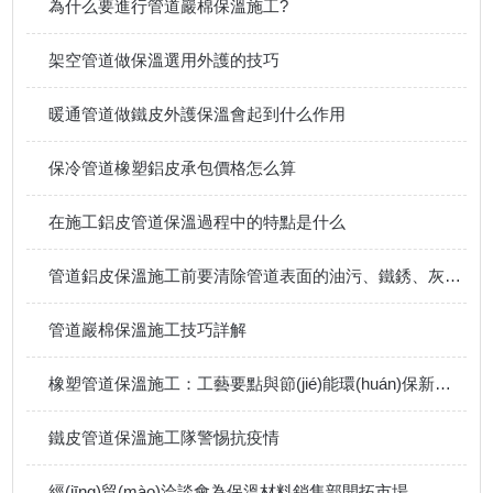
為什么要進行管道巖棉保溫施工?
架空管道做保溫選用外護的技巧
暖通管道做鐵皮外護保溫會起到什么作用
保冷管道橡塑鋁皮承包價格怎么算
在施工鋁皮管道保溫過程中的特點是什么
管道鋁皮保溫施工前要清除管道表面的油污、鐵銹、灰塵等雜物
管道巖棉保溫施工技巧詳解
橡塑管道保溫施工：工藝要點與節(jié)能環(huán)保新趨勢
鐵皮管道保溫施工隊警惕抗疫情
經(jīng)貿(mào)洽談會為保溫材料銷售部開拓市場