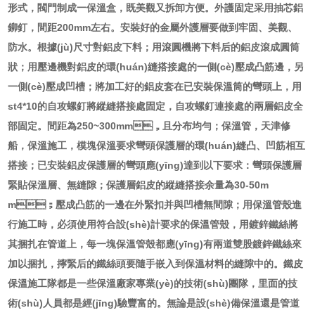
形式，閥門制成一保溫盒，既美觀又拆卸方便。外護固定采用抽芯鋁
鉚釘，間距200mm左右。安裝好的金屬外護層要做到牢固、美觀、
防水。根據(jù)尺寸對鋁皮下料；用滾圓機將下料后的鋁皮滾成圓筒
狀；用壓邊機對鋁皮的環(huán)縫搭接處的一側(cè)壓成凸筋邊，另
一側(cè)壓成凹槽；將加工好的鋁皮套在已安裝保溫筒的彎頭上，用
st4*10的自攻螺釘將縱縫搭接處固定，自攻螺釘連接處的兩層鋁皮全
部固定。間距為250~300mm，且分布均勻；保溫管，天津修
船，保溫施工，模塊保溫要求彎頭保護層的環(huán)縫凸、凹筋相互
搭接；已安裝鋁皮保護層的彎頭應(yīng)達到以下要求：彎頭保護層
緊貼保溫層、無縫隙；保護層鋁皮的縱縫搭接余量為30-50m
m；壓成凸筋的一邊在外緊扣并與凹槽無間隙；用保溫管殼進
行施工時，必須使用符合設(shè)計要求的保溫管殼，用鍍鋅鐵絲將
其捆扎在管道上，每一塊保溫管殼都應(yīng)有兩道雙股鍍鋅鐵絲來
加以捆扎，擰緊后的鐵絲頭要隨手嵌入到保溫材料的縫隙中的。鐵皮
保溫施工隊都是一些保溫廠家專業(yè)的技術(shù)團隊，里面的技
術(shù)人員都是經(jīng)驗豐富的。無論是設(shè)備保溫還是管道