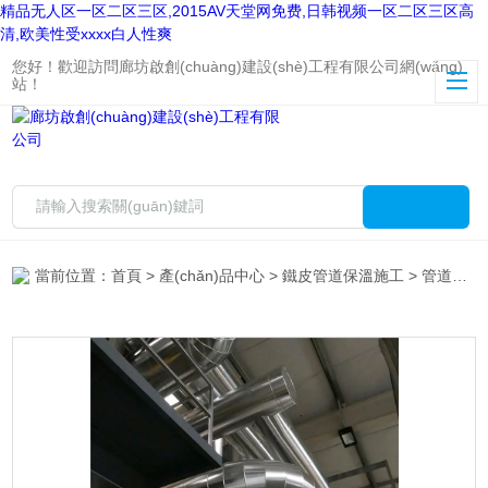
精品无人区一区二区三区,2015AV天堂网免费,日韩视频一区二区三区高
清,欧美性受xxxx白人性爽
您好！歡迎訪問廊坊啟創(chuàng)建設(shè)工程有限公司網(wǎng)
站！
當前位置：
首頁
>
產(chǎn)品中心
>
鐵皮管道保溫施工
>
管道保溫施工隊