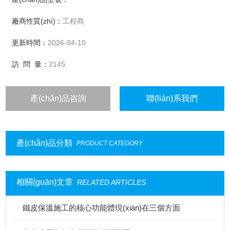
有多種，像是管道保溫、罐體保溫等都會使用這種材料。
廠商性質(zhì)：
工程商
更新時間：
2026-04-10
訪 問 量：
2145
產(chǎn)品咨詢
聯(lián)系我們
產(chǎn)品分類
PRODUCT CATEGORY
相關(guān)文章
RELATED ARTICLES
鐵皮保溫施工的核心功能體現(xiàn)在三個方面