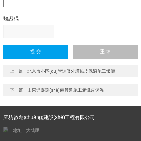
驗證碼：
請
輸
入
計算結(jié)果（填寫阿拉
伯數(shù)字），如：三加
上一篇：
北京市小區(qū)管道做外護鐵皮保溫施工報價
四=7
下一篇：
山東煙臺設(shè)備管道施工隊鐵皮保溫
廊坊啟創(chuàng)建設(shè)工程有限公司
地址：大城縣