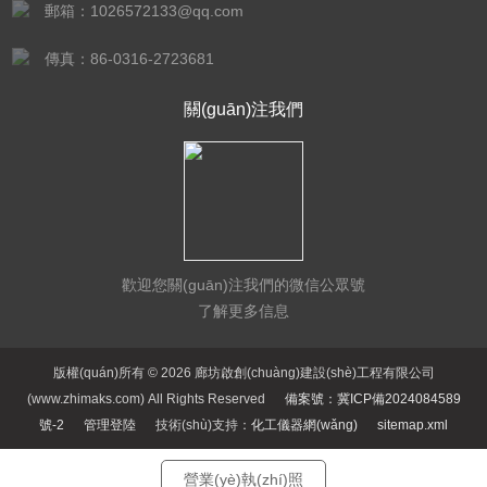
郵箱：1026572133@qq.com
傳真：86-0316-2723681
關(guān)注我們
歡迎您關(guān)注我們的微信公眾號
了解更多信息
版權(quán)所有 © 2026 廊坊啟創(chuàng)建設(shè)工程有限公司
(www.zhimaks.com) All Rights Reserved
備案號：冀ICP備2024084589
號-2
管理登陸
技術(shù)支持：
化工儀器網(wǎng)
sitemap.xml
營業(yè)執(zhí)照