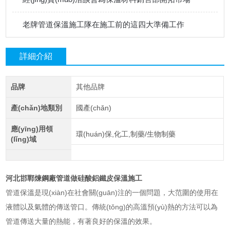
老牌管道保溫施工隊在施工前的這四大準備工作
詳細介紹
品牌
其他品牌
產(chǎn)地類別
國產(chǎn)
應(yīng)用領
環(huán)保,化工,制藥/生物制藥
(lǐng)域
河北邯鄲煉鋼廠管道做硅酸鋁鐵皮保溫施工
管道保溫是現(xiàn)在社會關(guān)注的一個問題，大范圍的使用在
液體以及氣體的傳送管口。傳統(tǒng)的高溫預(yù)熱的方法可以為
管道傳送大量的熱能，有著良好的保溫的效果。