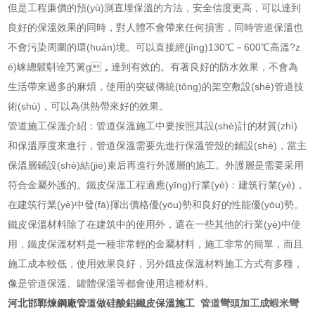
但是工程廉價的預(yù)測直埋保溫的方法，安全信度更高，可以達到
良好的保溫效果的同時，對人體不會帶來任何損害，同時管道保溫也
不會污染周圍的環(huán)境。可以直接經(jīng)130℃－600℃高溫?z
é)崃總鬏斣诠艿篱g，達到有效的。有著良好的防水效果，不會為
生活帶來過多的麻煩，使用的突破傳統(tǒng)的架空敷設(shè)管道技
術(shù)，可以為供熱帶來好的效果。
管道施工保溫介紹：管道保溫施工中要按照其設(shè)計的材質(zhì)
和保溫厚度來進行，管道保溫需要先進行保溫管殼的鋪設(shè)，當主
保溫層鋪設(shè)結(jié)束后再進行外護層的施工。外護層是需要采用
符合金屬外護的。鐵皮保溫工程適應(yīng)行業(yè)：建筑行業(yè)，
在建筑行業(yè)中發(fā)揮出價格優(yōu)勢和良好的性能優(yōu)勢。
鐵皮保溫材料除了在建筑中的使用外，還在一些其他的行業(yè)中使
用，鐵皮保溫材料是一種非常輕的金屬材料，施工非常的簡單，而且
施工成本較低，使用效果良好，另外鐵皮保溫材料施工方式有多種，
像是管道保溫、罐體保溫等都會使用這種材料。
河北邯鄲煉鋼廠管道做硅酸鋁鐵皮保溫施工
管道彎頭加工成蝦米彎