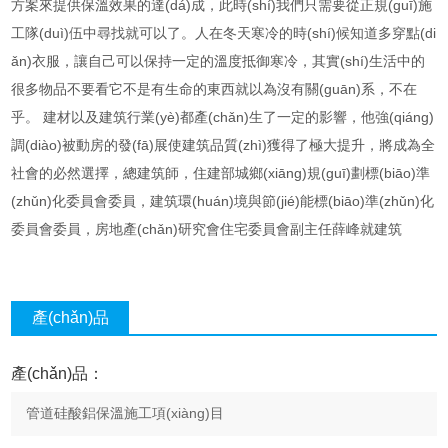
方案來提供保溫效果的達(dá)成，此時(shí)我們只需要從正規(guī)施
工隊(duì)伍中尋找就可以了。人在冬天寒冷的時(shí)候知道多穿點(di
ǎn)衣服，讓自己可以保持一定的溫度抵御寒冷，其實(shí)生活中的
很多物品不要看它不是有生命的東西就以為沒有關(guān)系，不在
乎。 建材以及建筑行業(yè)都產(chǎn)生了一定的影響，他強(qiáng)
調(diào)被動房的發(fā)展使建筑品質(zhì)獲得了極大提升，將成為全
社會的必然選擇，總建筑師，住建部城鄉(xiāng)規(guī)劃標(biāo)準
(zhǔn)化委員會委員，建筑環(huán)境與節(jié)能標(biāo)準(zhǔn)化
委員會委員，房地產(chǎn)研究會住宅委員會副主任薛峰就建筑
產(chǎn)品
咨詢
產(chǎn)品：