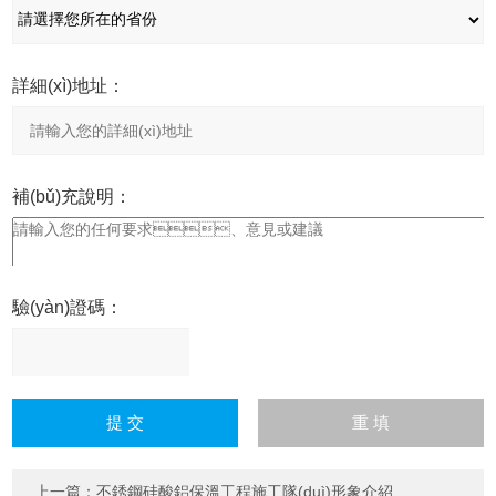
詳細(xì)地址：
補(bǔ)充說明：
驗(yàn)證碼：
請
輸
入
計(jì)算結(jié)果（填寫阿
拉伯?dāng)?shù)字），
上一篇：
不銹鋼硅酸鋁保溫工程施工隊(duì)形象介紹