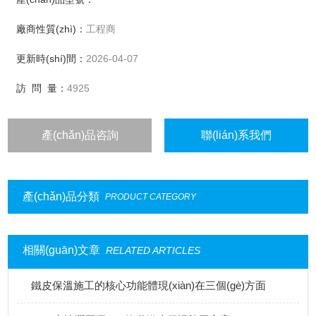
廠商性質(zhì)：
工程商
更新時(shí)間：
2026-04-07
訪 問 量：
4925
產(chǎn)品咨詢
聯(lián)系我們
產(chǎn)品分類
PRODUCT CATEGORY
相關(guān)文章
RELATED ARTICLES
鐵皮保溫施工的核心功能體現(xiàn)在三個(gè)方面