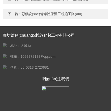
如：三加四=7
下一篇：
彩鋼設(shè)備罐體保溫工程施工隊(duì)
廊坊啟創(chuàng)建設(shè)工程有限公司
地址：大城縣
郵箱：1026572133@qq.com
傳真：86-0316-2723681
關(guān)注我們