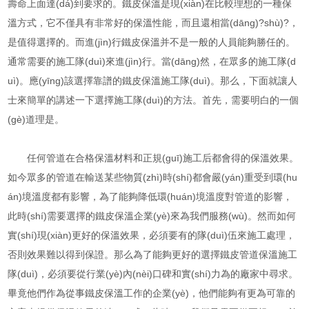
壽命上面達(dá)到要求的。鐵皮保溫是現(xiàn)在比較理想的一種保
溫方式，它不僅具有非常好的保溫性能，而且還相當(dāng)?shù)?，
是值得選擇的。而進(jìn)行鐵皮保溫并不是一般的人員能夠勝任的。
通常需要的施工隊(duì)來進(jìn)行。當(dāng)然，在眾多的施工隊(d
uì)。應(yīng)該選擇靠譜的鐵皮保溫施工隊(duì)。那么，下面就讓人
士來簡單的講述一下選擇施工隊(duì)的方法。首先，需要明白的一個
(gè)道理是。
任何管道在合格保溫材料和正規(guī)施工后都會得的保溫效果。
如今眾多的管道在輸送某些物質(zhì)時(shí)都會嚴(yán)重受到環(hu
án)境溫度都有影響，為了能夠降低環(huán)境溫度對管道的影響，
此時(shí)需要選擇的鐵皮保溫企業(yè)來為我們服務(wù)。然而如何
實(shí)現(xiàn)更好的保溫效果，必須要有的隊(duì)伍來施工處理，
否則效果難以得到保證。那么為了能夠更好的選擇鐵皮管道保溫施工
隊(duì)，必須要從行業(yè)內(nèi)口碑和實(shí)力為的廠家中尋求。
畢竟他們作為從事鐵皮保溫工作的企業(yè)，他們能夠有更為可靠的