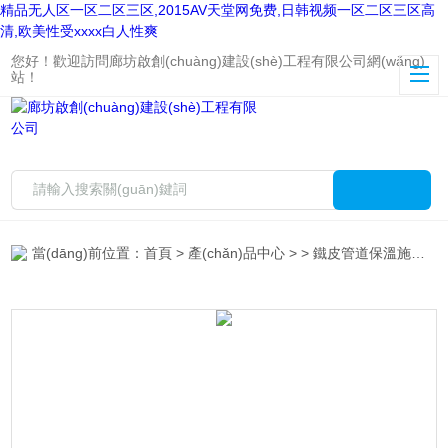
精品无人区一区二区三区,2015AV天堂网免费,日韩视频一区二区三区高
清,欧美性受xxxx白人性爽
您好！歡迎訪問廊坊啟創(chuàng)建設(shè)工程有限公司網(wǎng)
站！
當(dāng)前位置：
首頁
>
產(chǎn)品中心
> >
鐵皮管道保溫施工
> 