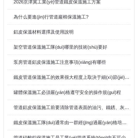
2026京津冀工業(yè)管道鐵皮保溫施工方案
為什么要進(jìn)行管道巖棉保溫施工?
鋁皮保溫材料選擇及使用說明
架空管道保溫施工隊(duì)哪里的技術(shù)要好
泵房管道鋁皮保溫施工注意事項(xiàng)有哪些
鐵皮管道保溫施工的效果很大程度上取決于細(xì)節(jié)處理
罐體保溫施工必須嚴(yán)格遵守安全的操作規(guī)程
管道鋁皮保溫施工前要清除管道表面的油污、鐵銹、灰塵等雜物
鐵皮保溫施工隊(duì)通常由一群經(jīng)過嚴(yán)格培訓(xùn)的專業(yè)人員組成
管道硅酸鋁保溫施工是工業(yè)管道系統(tǒng)中不可少的一環(huán)